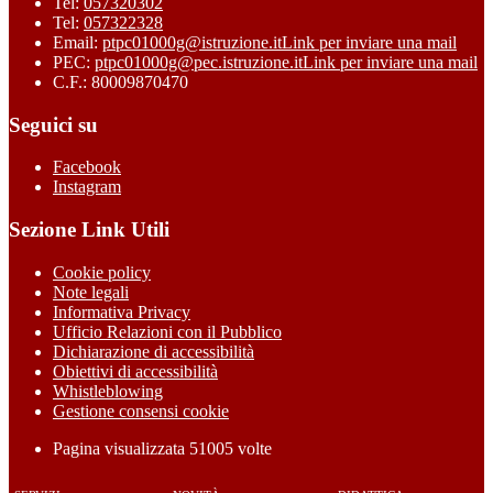
Tel:
057320302
Tel:
057322328
Email:
ptpc01000g@istruzione.it
Link per inviare una mail
PEC:
ptpc01000g@pec.istruzione.it
Link per inviare una mail
C.F.: 80009870470
Seguici su
Facebook
Instagram
Sezione Link Utili
Cookie policy
Note legali
Informativa Privacy
Ufficio Relazioni con il Pubblico
Dichiarazione di accessibilità
Obiettivi di accessibilità
Whistleblowing
Gestione consensi cookie
Pagina visualizzata
51005
volte