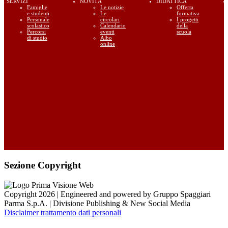
SERVIZI
NOVITÀ
DIDATTICA
Famiglie
Le notizie
Offerta
e studenti
Le
formativa
Personale
circolari
I progetti
scolastico
Calendario
della
Percorsi
eventi
scuola
di studio
Albo
online
Sezione Copyright
Copyright 2026 | Engineered and powered by Gruppo Spaggiari
Parma S.p.A. | Divisione Publishing & New Social Media
Disclaimer trattamento dati personali