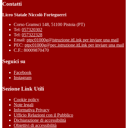
Contatti
Liceo Statale Niccolò Forteguerri
Corso Gramsci 148, 51100 Pistoia (PT)
Tel:
057320302
Tel:
057322328
Email:
ptpc01000g@istruzione.it
Link per inviare una mail
PEC:
ptpc01000g@pec.istruzione.it
Link per inviare una mail
C.F.: 80009870470
Seguici su
Facebook
Instagram
Sezione Link Utili
Cookie policy
Note legali
Informativa Privacy
Ufficio Relazioni con il Pubblico
Dichiarazione di accessibilità
Obiettivi di accessibilità