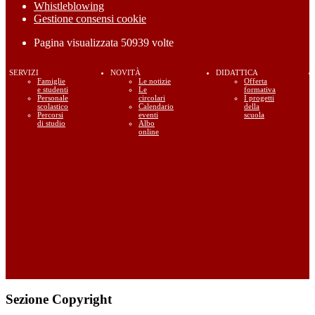
Whistleblowing
Gestione consensi cookie
Pagina visualizzata
50939
volte
SERVIZI
NOVITÀ
DIDATTICA
Famiglie
Le notizie
Offerta
e studenti
Le
formativa
Personale
circolari
I progetti
scolastico
Calendario
della
Percorsi
eventi
scuola
di studio
Albo
online
Sezione Copyright