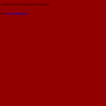
o indicato con le istruzioni necessarie.
ite la
Login Spaggiari