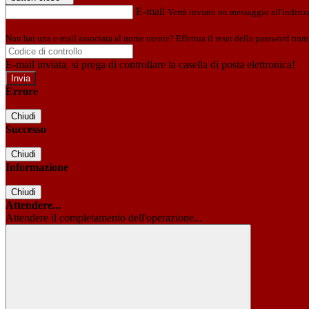
E-mail
Verrà inviato un messaggio all'indirizz
Non hai una e-mail associata al nome utente? Effettua il reset della password tram
E-mail inviata, si prega di controllare la casella di posta elettronica!
Errore
Chiudi
Successo
Chiudi
Informazione
Chiudi
Attendere...
Attendere il completamento dell'operazione...