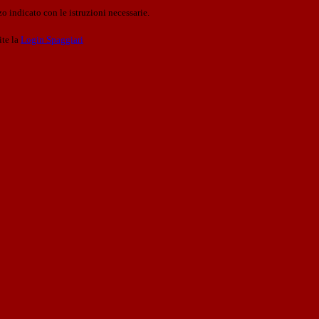
o indicato con le istruzioni necessarie.
ite la
Login Spaggiari