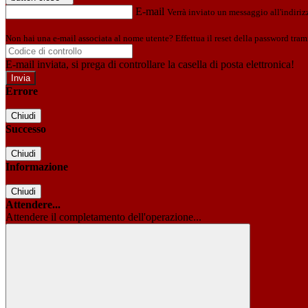
E-mail
Verrà inviato un messaggio all'indirizz
Non hai una e-mail associata al nome utente? Effettua il reset della password tram
E-mail inviata, si prega di controllare la casella di posta elettronica!
Errore
Chiudi
Successo
Chiudi
Informazione
Chiudi
Attendere...
Attendere il completamento dell'operazione...