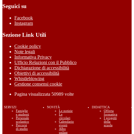
Seguici su
Facebook
Instagram
Sezione Link Utili
Cookie policy
Note legali
Informativa Privacy
Ufficio Relazioni con il Pubblico
Dichiarazione di accessibilità
Obiettivi di accessibilità
Whistleblowing
Gestione consensi cookie
Pagina visualizzata
50989
volte
SERVIZI
NOVITÀ
DIDATTICA
Famiglie
Le notizie
Offerta
e studenti
Le
formativa
Personale
circolari
I progetti
scolastico
Calendario
della
Percorsi
eventi
scuola
di studio
Albo
online