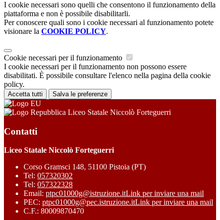
I cookie necessari sono quelli che consentono il funzionamento della
piattaforma e non è possibile disabilitarli.
Per conoscere quali sono i cookie necessari al funzionamento potete
visionare la
COOKIE POLICY
.
Cookie necessari per il funzionamento
I cookie necessari per il funzionamento non possono essere
disabilitati. È possibile consultare l'elenco nella pagina della cookie
policy.
Accetta tutti
Salva le preferenze
Liceo Statale Niccolò Forteguerri
Contatti
Liceo Statale Niccolò Forteguerri
Corso Gramsci 148, 51100 Pistoia (PT)
Tel:
057320302
Tel:
057322328
Email:
ptpc01000g@istruzione.it
Link per inviare una mail
PEC:
ptpc01000g@pec.istruzione.it
Link per inviare una mail
C.F.: 80009870470