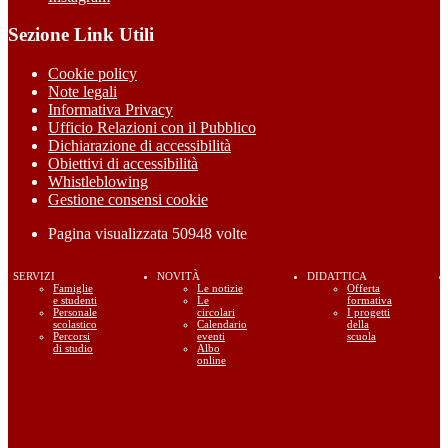
Sezione Link Utili
Cookie policy
Note legali
Informativa Privacy
Ufficio Relazioni con il Pubblico
Dichiarazione di accessibilità
Obiettivi di accessibilità
Whistleblowing
Gestione consensi cookie
Pagina visualizzata
50948
volte
SERVIZI
NOVITÀ
DIDATTICA
Famiglie
Le notizie
Offerta
e studenti
Le
formativa
Personale
circolari
I progetti
scolastico
Calendario
della
Percorsi
eventi
scuola
di studio
Albo
online