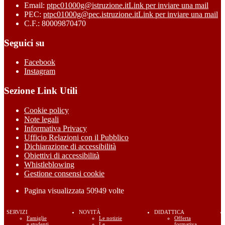
Email:
ptpc01000g@istruzione.it
Link per inviare una mail
PEC:
ptpc01000g@pec.istruzione.it
Link per inviare una mail
C.F.: 80009870470
Seguici su
Facebook
Instagram
Sezione Link Utili
Cookie policy
Note legali
Informativa Privacy
Ufficio Relazioni con il Pubblico
Dichiarazione di accessibilità
Obiettivi di accessibilità
Whistleblowing
Gestione consensi cookie
Pagina visualizzata
50949
volte
SERVIZI
NOVITÀ
DIDATTICA
Famiglie
Le notizie
Offerta
e studenti
Le
formativa