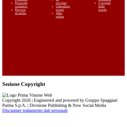
Personale
circolari
I progetti
scolastico
Calendario
della
Percorsi
eventi
scuola
di studio
Albo
online
Sezione Copyright
Copyright 2026 | Engineered and powered by Gruppo Spaggiari
Parma S.p.A. | Divisione Publishing & New Social Media
Disclaimer trattamento dati personali